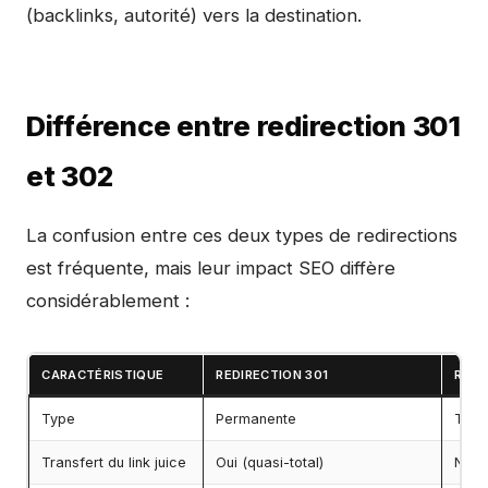
(backlinks, autorité) vers la destination.
Différence entre redirection 301
et 302
La confusion entre ces deux types de redirections
est fréquente, mais leur impact SEO diffère
considérablement :
CARACTÉRISTIQUE
REDIRECTION 301
REDI
Type
Permanente
Temp
Transfert du link juice
Oui (quasi-total)
Non (