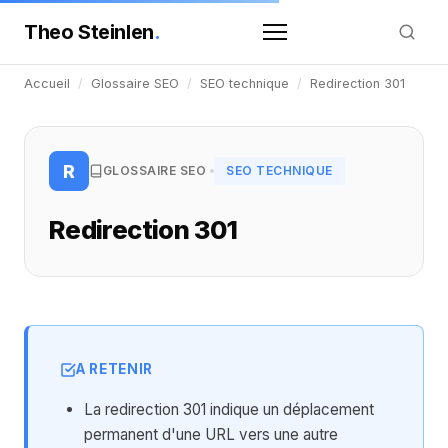
Theo Steinlen
.
Accueil
/
Glossaire SEO
/
SEO technique
/
Redirection 301
R
GLOSSAIRE SEO
SEO TECHNIQUE
Redirection 301
A RETENIR
La redirection 301 indique un déplacement
permanent d'une URL vers une autre