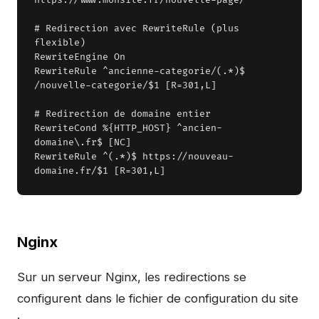
https://www.monsite.fr/nouvelle-page/

# Redirection avec RewriteRule (plus 
flexible)

RewriteEngine On

RewriteRule ^ancienne-categorie/(.*)$ 
/nouvelle-categorie/$1 [R=301,L]

# Redirection de domaine entier

RewriteCond %{HTTP_HOST} ^ancien-
domaine\.fr$ [NC]

RewriteRule ^(.*)$ https://nouveau-
domaine.fr/$1 [R=301,L]
Nginx
Sur un serveur Nginx, les redirections se
configurent dans le fichier de configuration du site