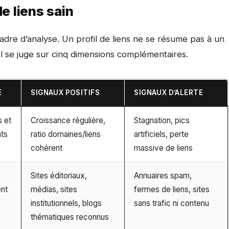
e liens sain
dre d’analyse. Un profil de liens ne se résume pas à un
Il se juge sur cinq dimensions complémentaires.
E
SIGNAUX POSITIFS
SIGNAUX D’ALERTE
s et
Croissance régulière,
Stagnation, pics
nts
ratio domaines/liens
artificiels, perte
cohérent
massive de liens
é
Sites éditoriaux,
Annuaires spam,
ent
médias, sites
fermes de liens, sites
institutionnels, blogs
sans trafic ni contenu
thématiques reconnus