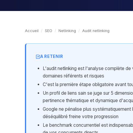
Accueil
/
SEO
/
Netlinking
/
Audit netlinking
A RETENIR
L'audit netlinking est l'analyse complète de v
domaines référents et risques
C'est la première étape obligatoire avant tou
Un profil de liens sain se juge sur 5 dimensi
pertinence thématique et dynamique d'acqui
Google ne pénalise plus systématiquement le
déséquilibré freine votre progression
Le benchmark concurrentiel est indispensable
de vos concurrents directs