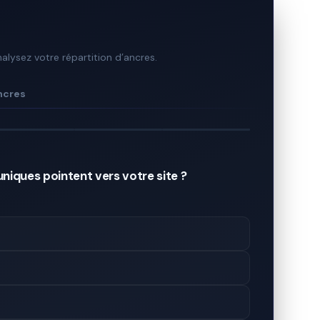
nalysez votre répartition d’ancres.
ncres
iques pointent vers votre site ?