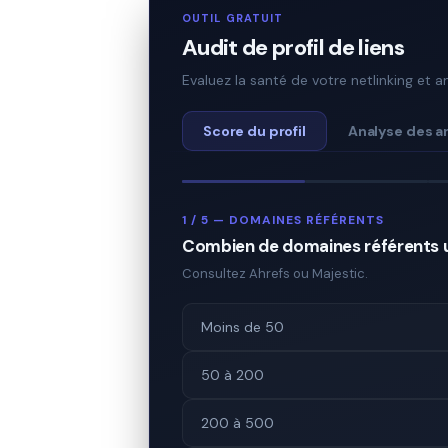
OUTIL GRATUIT
Audit de profil de liens
Evaluez la santé de votre netlinking et a
Score du profil
Analyse des a
1 / 5 — DOMAINES RÉFÉRENTS
Combien de domaines référents un
Consultez Ahrefs ou Majestic.
Moins de 50
50 à 200
200 à 500