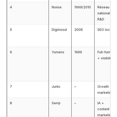
4
Noiise
1999/2010
Réseau
national +
R&D
5
Digimood
2006
SEO local
6
Yumens
1999
Full-funnel
+ visibilité
7
Junto
–
Growth
marketing
8
Semji
–
IA +
content
marketing