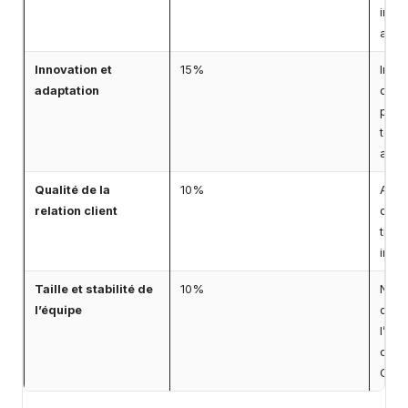
inte
audi
Innovation et
15%
Intég
adaptation
dans 
propr
tech
aux 
Qualité de la
10%
Avis 
relation client
de ré
tran
inter
Taille et stabilité de
10%
Nomb
l’équipe
dédi
l’age
cert
Goog