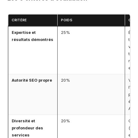
CRITÈRE
POIDS
CE Q
Expertise et
25%
Étud
résultats démontrés
témo
véri
traf
réfé
exig
Autorité SEO propre
20%
Visib
l’ag
posit
édito
Autho
Diversité et
20%
Couve
profondeur des
(tech
services
expe