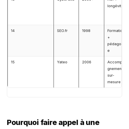
longévité
14
SEO.fr
1998
Formation
+
pédagogi
e
15
Yateo
2006
Accompa
gnement
sur-
mesure
Pourquoi faire appel à une