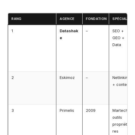
RANG
AGENCE
FONDATION
SPÉCIALITÉ 
1
Datashak
–
SEO +
e
GEO +
Data
2
Eskimoz
–
Netlinking
+ contenu
3
Primelis
2009
Martech +
outils
propriétai
res