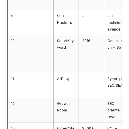
9
SEO
–
SEO
Hackers
technique
avancé
10
SmartKey
2016
Omnisear
word
ch + SaaS
11
Ad’s Up
–
Synergie
SEO/SEA
12
Growth
–
SEO
Room
orienté
revenus
13
CyberCité
2000+
ROI +