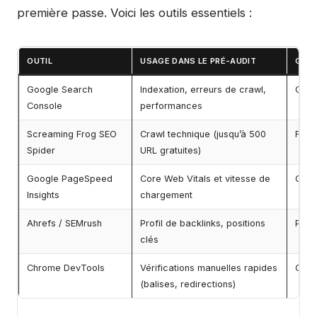
première passe. Voici les outils essentiels :
OUTIL
USAGE DANS LE PRÉ-AUDIT
GRAT
Google Search
Indexation, erreurs de crawl,
Gratu
Console
performances
Screaming Frog SEO
Crawl technique (jusqu’à 500
Free
Spider
URL gratuites)
Google PageSpeed
Core Web Vitals et vitesse de
Gratu
Insights
chargement
Ahrefs / SEMrush
Profil de backlinks, positions
Paya
clés
Chrome DevTools
Vérifications manuelles rapides
Gratu
(balises, redirections)