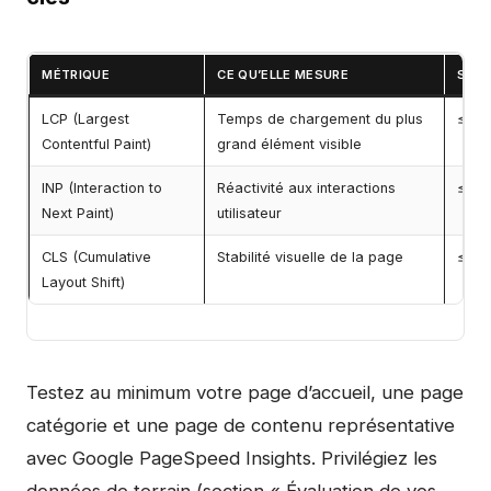
MÉTRIQUE
CE QU’ELLE MESURE
SEUI
LCP (Largest
Temps de chargement du plus
≤ 2,
Contentful Paint)
grand élément visible
INP (Interaction to
Réactivité aux interactions
≤ 20
Next Paint)
utilisateur
CLS (Cumulative
Stabilité visuelle de la page
≤ 0,1
Layout Shift)
Testez au minimum votre page d’accueil, une page
catégorie et une page de contenu représentative
avec Google PageSpeed Insights. Privilégiez les