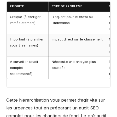
PRIORITÉ
TYPE DE PROBLÈME
EXE
Critique (à corriger
Bloquant pour le crawl ou
robo
immédiatement)
l’indexation
clés,
HTT
Important (à planifier
Impact direct sur le classement
Core
sous 2 semaines)
balis
cont
À surveiller (audit
Nécessite une analyse plus
Rati
complet
poussée
index
recommandé)
back
Cette hiérarchisation vous permet d’agir vite sur
les urgences tout en préparant un audit SEO
complet pour les chantiers de fond. Le pré-audit