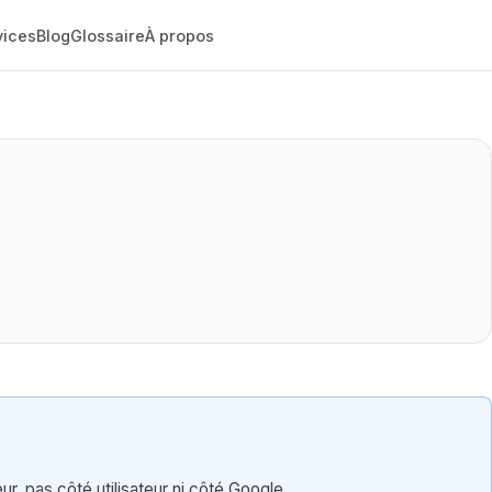
vices
Blog
Glossaire
À propos
r, pas côté utilisateur ni côté Google