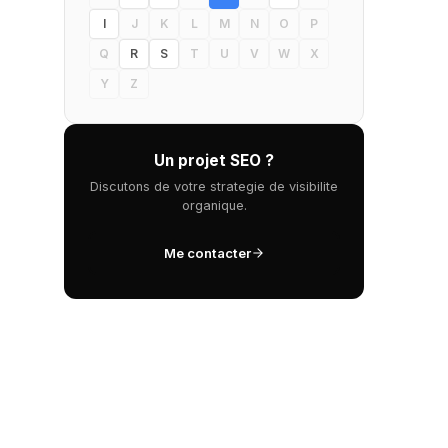
I
J
K
L
M
N
O
P
Q
R
S
T
U
V
W
X
Y
Z
Un projet SEO ?
Discutons de votre strategie de visibilite
organique.
Me contacter