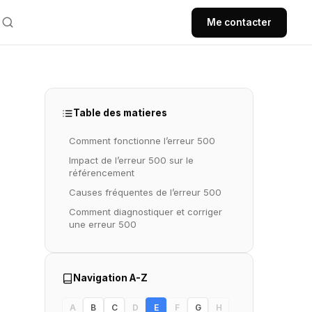
Me contacter
Table des matieres
Comment fonctionne l’erreur 500
Impact de l’erreur 500 sur le
référencement
Causes fréquentes de l’erreur 500
Comment diagnostiquer et corriger
une erreur 500
Navigation A-Z
A
B
C
D
E
F
G
H