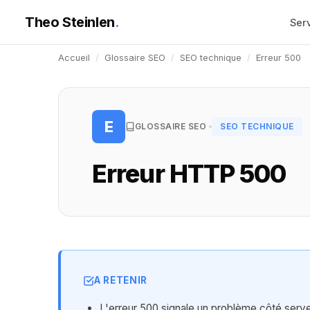
Theo Steinlen
.
Ser
Accueil
/
Glossaire SEO
/
SEO technique
/
Erreur 500
E
GLOSSAIRE SEO
SEO TECHNIQUE
Erreur HTTP 500
A RETENIR
L'erreur 500 signale un problème côté serveu