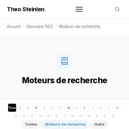
Theo Steinlen
.
Accueil
/
Glossaire SEO
/
Moteurs de recherche
Moteurs de recherche
Tous
A
B
C
D
E
F
G
H
I
J
K
L
M
N
O
P
Q
R
S
T
U
V
W
X
Y
Z
Toutes
Moteurs de recherche
Outils